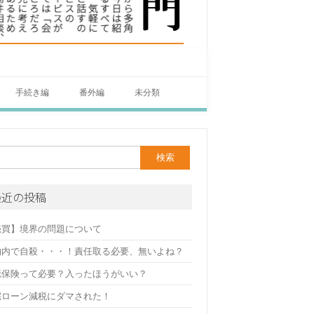
手続き編
番外編
未分類
最近の投稿
売買】境界の問題について
物内で自殺・・・！責任取る必要、無いよね？
疵保険って必要？入ったほうがいい？
宅ローン減税にダマされた！