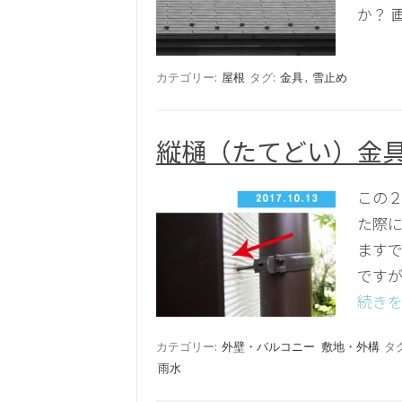
か？ 
カテゴリー:
屋根
タグ:
金具
,
雪止め
縦樋（たてどい）金
この２
た際に
ますで
ですが
続きを
カテゴリー:
外壁・バルコニー
敷地・外構
タ
雨水