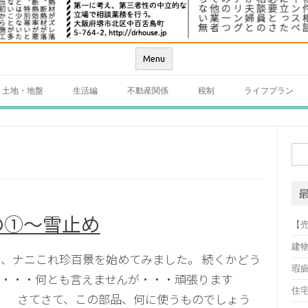
Menu
土地・地盤
生活編
不動産関係
税制
ライフプラン
検
索:
の①～雪止め
【
建
、ナニこれ珍百景を始めてみました。 続くかどう
瑕
・・・・何とも言えませんが・・・頑張ります
住
^) さてさて、この部品、何に使うものでしょう