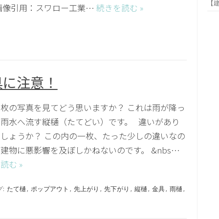
【
画像引用：スワロー工業…
続きを読む »
具に注意！
枚の写真を見てどう思いますか？ これは雨が降っ
雨水へ流す縦樋（たてどい）です。 違いがあり
しょうか？ この内の一枚、たった少しの違いなの
建物に悪影響を及ぼしかねないのです。 &nbs…
読む »
グ:
たて樋
,
ポップアウト
,
先上がり
,
先下がり
,
縦樋
,
金具
,
雨樋
,