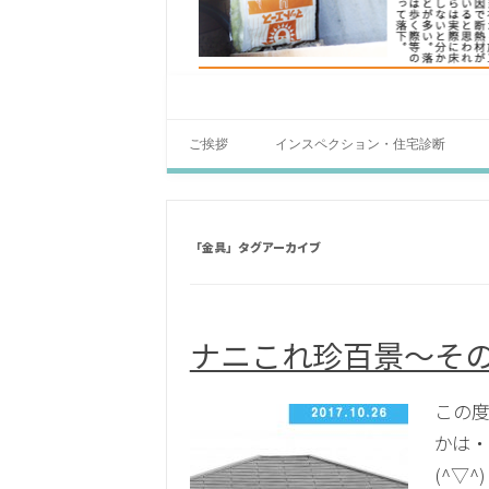
ご挨拶
インスペクション・住宅診断
「
金具
」タグアーカイブ
ナニこれ珍百景～そ
この度
かは
(^▽