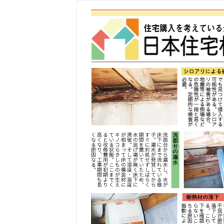
コ
ン
テ
ン
ツ
へ
ス
キ
ッ
プ