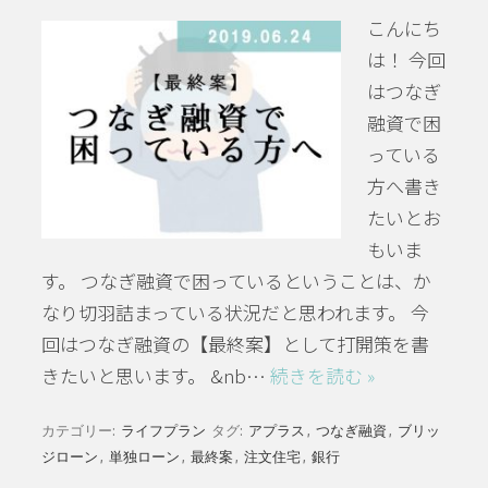
こんにち
は！ 今回
はつなぎ
融資で困
っている
方へ書き
たいとお
もいま
す。 つなぎ融資で困っているということは、か
なり切羽詰まっている状況だと思われます。 今
回はつなぎ融資の【最終案】として打開策を書
きたいと思います。 &nb…
続きを読む »
カテゴリー:
ライフプラン
タグ:
アプラス
,
つなぎ融資
,
ブリッ
ジローン
,
単独ローン
,
最終案
,
注文住宅
,
銀行