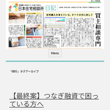
コ
ン
テ
ン
ツ
へ
ス
キ
ッ
プ
Menu
「
銀行
」タグアーカイブ
【最終案】つなぎ融資で困っ
ている方へ