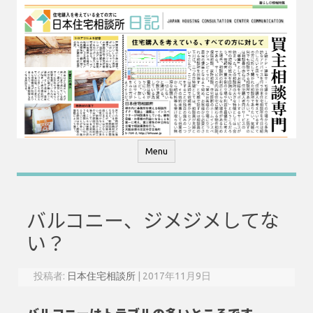
コ
ン
テ
ン
ツ
へ
ス
キ
ッ
プ
Menu
バルコニー、ジメジメしてな
い？
投稿者:
日本住宅相談所
|
2017年11月9日