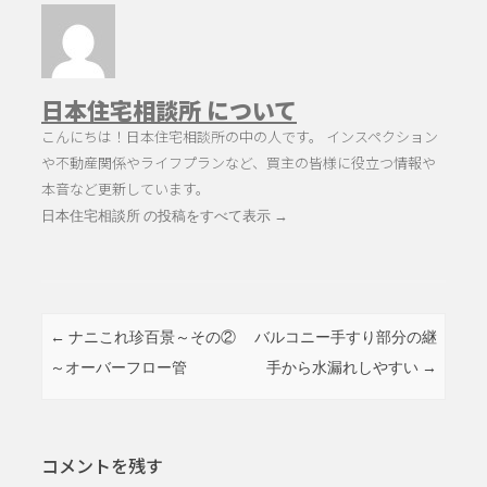
日本住宅相談所 について
こんにちは！日本住宅相談所の中の人です。 インスペクション
や不動産関係やライフプランなど、買主の皆様に役立つ情報や
本音など更新しています。
日本住宅相談所 の投稿をすべて表示
→
投稿ナビゲーション
←
ナニこれ珍百景～その②
バルコニー手すり部分の継
～オーバーフロー管
手から水漏れしやすい
→
コメントを残す