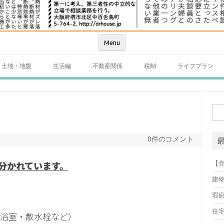
Menu
土地・地盤
生活編
不動産関係
税制
ライフプラン
検
索:
0件のコメント
分かれています。
【
建
瑕
住
・浴室・散水栓など）