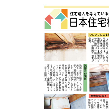
コ
ン
テ
ン
ツ
へ
ス
キ
ッ
プ