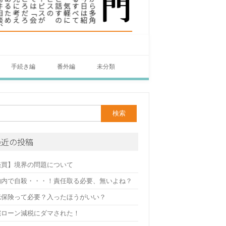
手続き編
番外編
未分類
最近の投稿
売買】境界の問題について
物内で自殺・・・！責任取る必要、無いよね？
疵保険って必要？入ったほうがいい？
宅ローン減税にダマされた！