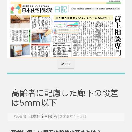
コ
ン
テ
ン
ツ
へ
ス
キ
ッ
プ
Menu
高齢者に配慮した廊下の段差
は5ｍｍ以下
投稿者:
日本住宅相談所
|
2018年1月5日