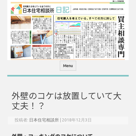
コ
ン
テ
ン
ツ
へ
ス
キ
ッ
プ
Menu
外壁のコケは放置していて大
丈夫！？
投稿者:
日本住宅相談所
|
2018年12月3日