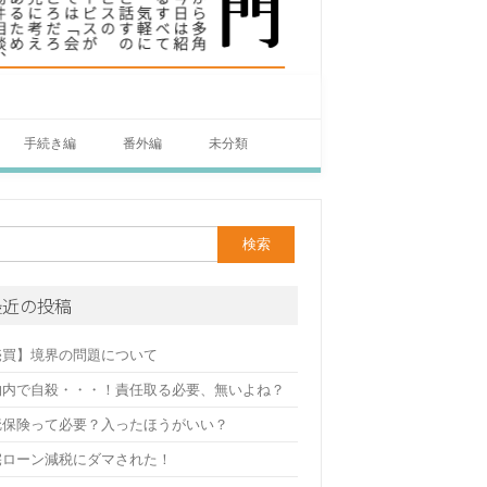
手続き編
番外編
未分類
最近の投稿
売買】境界の問題について
物内で自殺・・・！責任取る必要、無いよね？
疵保険って必要？入ったほうがいい？
宅ローン減税にダマされた！