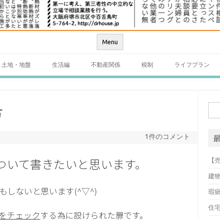
Menu
土地・地盤
生活編
不動産関係
税制
ライフプラン
方
検
索:
1件のコメント
ついて書きたいと思います。
【
建
しないと思います(^▽^)
瑕
住
をチェック
する為に設けられた扉です。