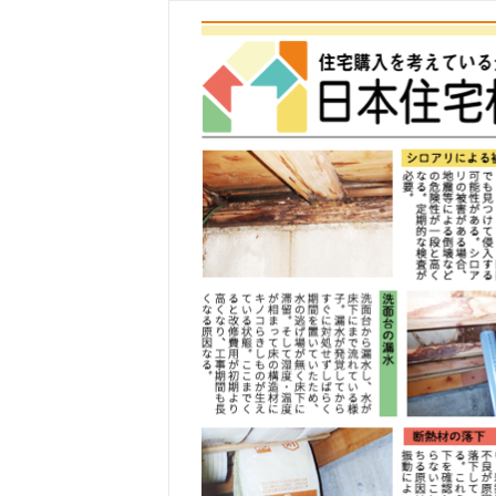
コ
ン
テ
ン
ツ
へ
ス
キ
ッ
プ