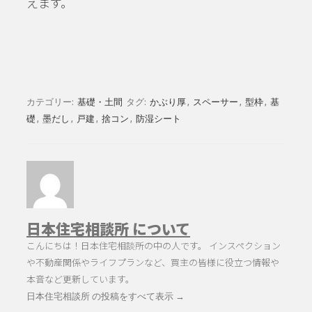
えます。
カテゴリー:
基礎・土間
タグ:
かぶり厚
,
スペーサー
,
型枠
,
基
礎
,
墨だし
,
戸建
,
捨コン
,
防湿シート
日本住宅相談所 について
こんにちは！日本住宅相談所の中の人です。 インスペクション
や不動産関係やライフプランなど、買主の皆様に役立つ情報や
本音など更新しています。
日本住宅相談所 の投稿をすべて表示
→