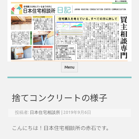
コ
ン
テ
ン
ツ
へ
ス
キ
ッ
プ
Menu
捨てコンクリートの様子
投稿者:
日本住宅相談所
|
2019年9月6日
こんにちは！日本住宅相談所の赤石です。