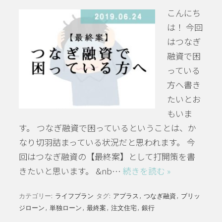
こんにち
は！ 今回
はつなぎ
融資で困
っている
方へ書き
たいとお
もいま
す。 つなぎ融資で困っているということは、か
なり切羽詰まっている状況だと思われます。 今
回はつなぎ融資の【最終案】として打開策を書
きたいと思います。 &nb…
続きを読む »
カテゴリー:
ライフプラン
タグ:
アプラス
,
つなぎ融資
,
ブリッ
ジローン
,
単独ローン
,
最終案
,
注文住宅
,
銀行