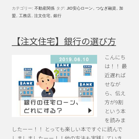
カテゴリー:
不動産関係
タグ:
JIO安心ローン
,
つなぎ融資
,
加
盟
,
工務店
,
注文住宅
,
銀行
【注文住宅】銀行の選び方
こんにち
は！！ 最
近遅れば
せなが
ら、伝え
方が9割
という本
を読みま
したーー！！ とっても楽しい本ですぐに読んで
しましましたーー！！他の方法も実践していき