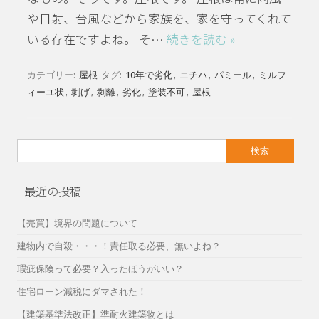
や日射、台風などから家族を、家を守ってくれて
いる存在ですよね。 そ…
続きを読む »
カテゴリー:
屋根
タグ:
10年で劣化
,
ニチハ
,
パミール
,
ミルフ
ィーユ状
,
剥げ
,
剥離
,
劣化
,
塗装不可
,
屋根
検
索:
最近の投稿
【売買】境界の問題について
建物内で自殺・・・！責任取る必要、無いよね？
瑕疵保険って必要？入ったほうがいい？
住宅ローン減税にダマされた！
【建築基準法改正】準耐火建築物とは