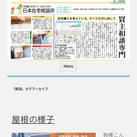
コ
ン
テ
ン
ツ
へ
ス
キ
ッ
プ
Menu
「
屋根
」タグアーカイブ
屋根の様子
皆様こん