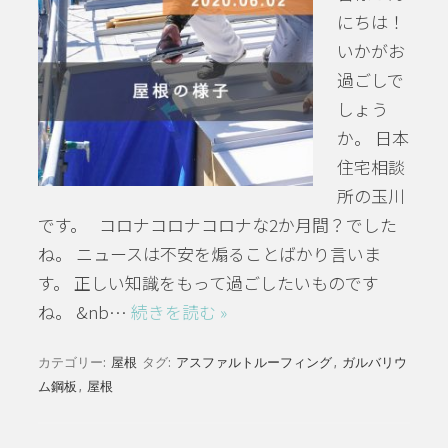
にちは！
いかがお
過ごしで
しょう
か。 日本
住宅相談
所の玉川
です。 コロナコロナコロナな2か月間？でした
ね。 ニュースは不安を煽ることばかり言いま
す。 正しい知識をもって過ごしたいものです
ね。 &nb…
続きを読む »
カテゴリー:
屋根
タグ:
アスファルトルーフィング
,
ガルバリウ
ム鋼板
,
屋根