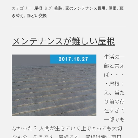
カテゴリー:
屋根
タグ:
塗装
,
家のメンテナンス費用
,
屋根
,
葺
き替え
,
雨どい交換
メンテナンスが難しい屋根
生活の一
部と言え
ば・・・
・屋根！
え、当た
り前の存
在すぎて
一部でも
なかった？ 人間が生きていく上でとっても大切
なもの。そうです。屋根です。 屋根は常に雨風