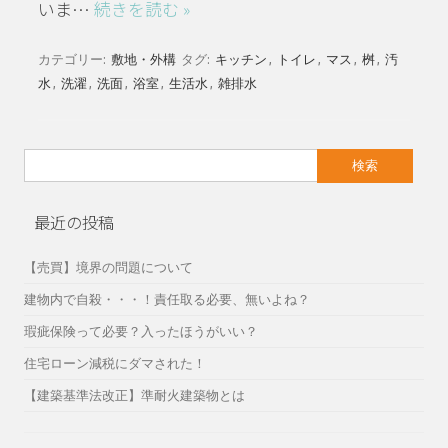
いま…
続きを読む »
カテゴリー:
敷地・外構
タグ:
キッチン
,
トイレ
,
マス
,
桝
,
汚
水
,
洗濯
,
洗面
,
浴室
,
生活水
,
雑排水
検
索:
最近の投稿
【売買】境界の問題について
建物内で自殺・・・！責任取る必要、無いよね？
瑕疵保険って必要？入ったほうがいい？
住宅ローン減税にダマされた！
【建築基準法改正】準耐火建築物とは