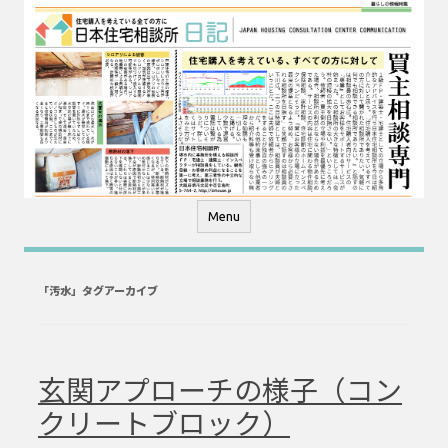
コ
ン
テ
ン
ツ
へ
ス
キ
ッ
プ
Menu
「
汚水
」タグアーカイブ
玄関アプローチの様子（コン
クリートブロック）