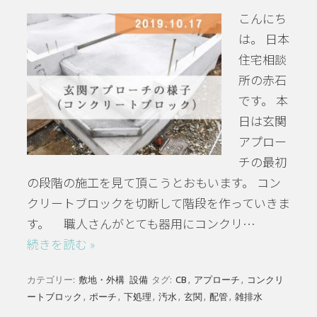
こんにち
は。 日本
住宅相談
所の赤石
です。 本
日は玄関
アプロー
チの最初
の段階の施工を見て頂こうとおもいます。 コン
クリートブロックを切断して階段を作っていきま
す。 職人さんがとても器用にコンクリ…
続きを読む »
カテゴリー:
敷地・外構
設備
タグ:
CB
,
アプローチ
,
コンクリ
ートブロック
,
ポーチ
,
下処理
,
汚水
,
玄関
,
配管
,
雑排水