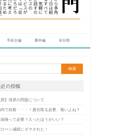
手続き編
番外編
未分類
最近の投稿
売買】境界の問題について
物内で自殺・・・！責任取る必要、無いよね？
疵保険って必要？入ったほうがいい？
宅ローン減税にダマされた！