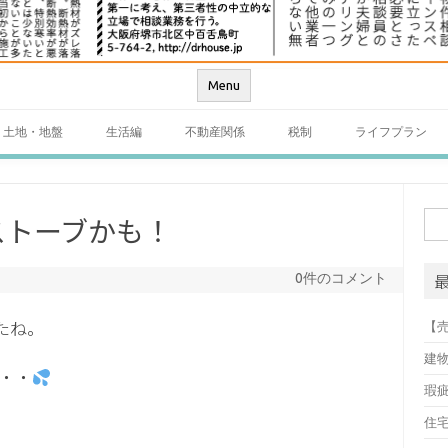
Menu
土地・地盤
生活編
不動産関係
税制
ライフプラン
ストーブかも！
検
索:
0件のコメント
たね。
【
建
・・
瑕
住