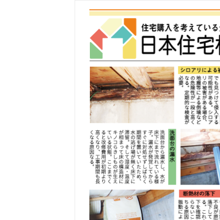
コ
ン
テ
ン
ツ
へ
ス
キ
ッ
プ