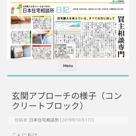
コ
ン
テ
ン
ツ
へ
ス
キ
ッ
プ
Menu
玄関アプローチの様子（コン
クリートブロック）
投稿者:
日本住宅相談所
|
2019年10月17日
こんにちは。